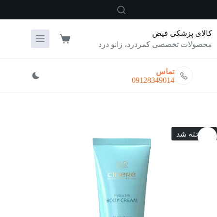
رش
ه
حتوا
کالای پزشکی فیض
سبد
محصولات تخصصی کمردرد، زانو درد
خرید
تماس
09128349014
فروخته شد