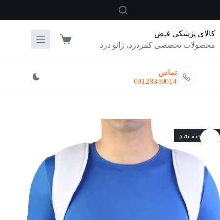
رش
ه
حتوا
کالای پزشکی فیض
سبد
محصولات تخصصی کمردرد، زانو درد
خرید
تماس
09128349014
فروخته شد