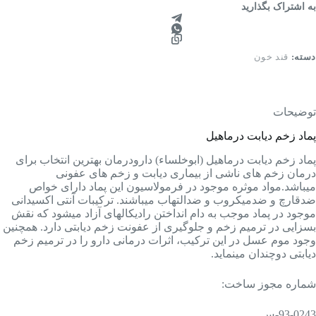
به اشتراک بگذارید
دسته:
قند خون
توضیحات
پماد زخم دیابت درماهیل
پماد زخم دیابت درماهیل (ابوخلساء) دارودرمان بهترین انتخاب برای
درمان زخم های ناشی از بیماری دیابت و زخم های عفونی
میباشد.مواد موثره موجود در فرمولاسیون این پماد دارای خواص
ضدقارچ و ضدمیکروب و ضدالتهاب میباشند. ترکیبات آنتی اکسیدانی
موجود در پماد موجب به دام انداختن رادیکالهای آزاد میشود که نقش
بسزایی در ترمیم زخم و جلوگیری از عفونت زخم دیابتی دارد. همچنین
وجود موم عسل در این ترکیب، اثرات درمانی دارو را در ترمیم زخم
دیابتی دوچندان مینماید.
شماره مجوز ساخت:
93-0243-س