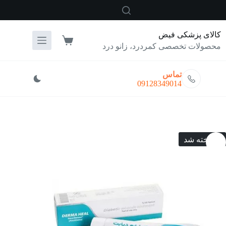
رش
ه
حتوا
کالای پزشکی فیض
سبد
محصولات تخصصی کمردرد، زانو درد
خرید
تماس
09128349014
فروخته شد