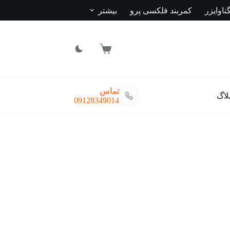
ناوایزر
کمربند فلکسی پرو
بیشتر
سبد
خرید
تماس
لاگ
09128349014