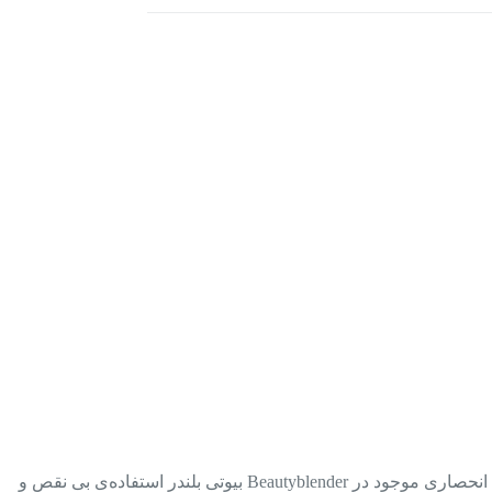
پد اسفنجی بیوتی بلندر Beautyblender، اولین اسفنج آرایشی بدون لبه، غیر دور انداختنی و با کیفیت در جهان است. شکل منحصر به فرد و مواد انحصاری موجود در Beautyblender بیوتی بلندر استفاده‏‌ی بی نقص و