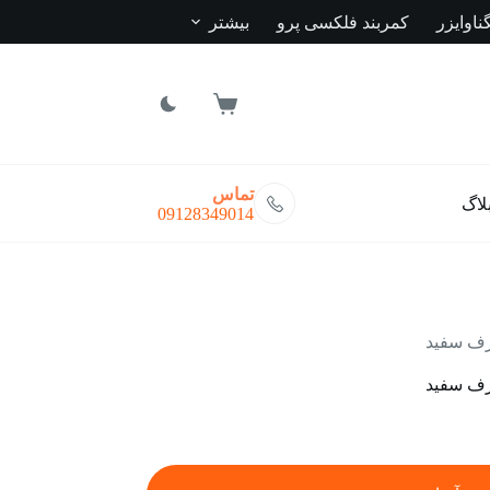
ناوایزر
کمربند فلکسی پرو
بیشتر
سبد
خرید
تماس
لاگ
09128349014