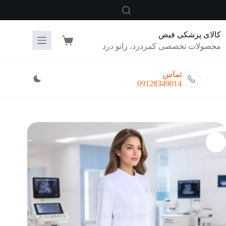
رش
ه
حتوا
کالای پزشکی فیض
سبد
محصولات تخصصی کمردرد، زانو درد
خرید
تماس
09128349014