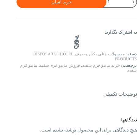
خرید آسان
رم
ارکنان
تل
نانه
فید
دل
به اشتراک بگذارید
یدا
سایزبندی
ز
3
دسته:
محصولات هتلی یکبار مصرف DISPOSABLE HOTEL
ا
PRODUCTS
4
برچسب:
خرید مانتو فرم سفید
,
فروش مانتو فرم سفید
,
مانتو فرم
سفید
دد
توضیحات تکمیلی
دیدگاهها
هیچ دیدگاهی برای این محصول نوشته نشده است.