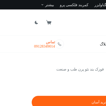
ناوایزر
کمربند فلکسی پرو
بیشتر
سبد
خرید
تماس
لاگ
09128349014
قوزک بند نئو پرن طب و صنعت
رید آسان