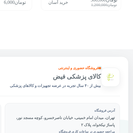
خرید آسان
تومان
6,000
محصول
قیمت
قیمت
تومان
1,200,000
دارای
فعلی:
اصلی:
انواع
تومان500,000.
تومان1,200,000
مختلفی
بود.
می
باشد.
گزینه
ها
ممکن
است
در
صفحه
فروشگاه حضوری و اینترنتی
محصول
کالای پزشکی فیض
انتخاب
شوند
بیش از ۴۰ سال تجربه در عرضه تجهیزات و کالاهای پزشکی
آدرس فروشگاه
تهران، میدان امام خمینی، خیابان ناصرخسرو، کوچه مسجد نور،
پاساژ نیکخواه، پلاک ۲
مراجعه حضوری در ساعات کاری فروشگاه