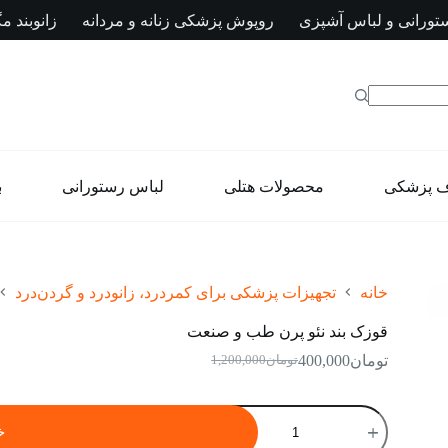
تورانی و لباس آشپزی
روپوش پزشکی زنانه و مردانه
زانوبند مگ
ف پزشکی
محصولات هتلی
لباس رستورانی
ب
خانه
تجهیزات پزشکی برای کمردرد، زانودرد و گردن‌درد
قوزک بند نئو پرن طب و صنعت
تومان
400,000
تومان
1,200,000
قیمت
قیمت
فعلی:
اصلی:
تومان400,000.
تومان1,200,000
قوزک
بود.
بند
خ