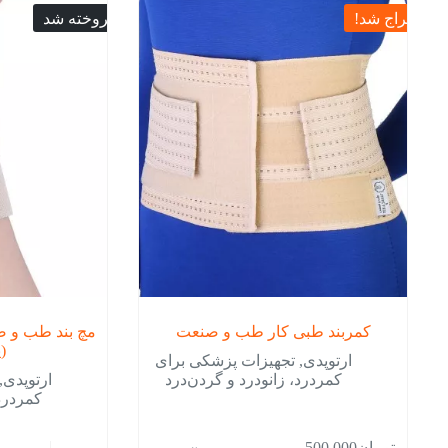
حراج شد!
فروخته شد
کمربند طبی کار طب و صنعت
مچ بند طب و ص
(
ارتوپدی
,
تجهیزات پزشکی برای
کمردرد، زانودرد و گردن‌درد
ارتوپدی
,
کمردرد،
این
تومان
500,000