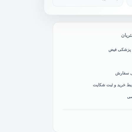
ریان
ی پزشکی فیض
نی سفارش
یط خرید و ثبت شکایت
صی