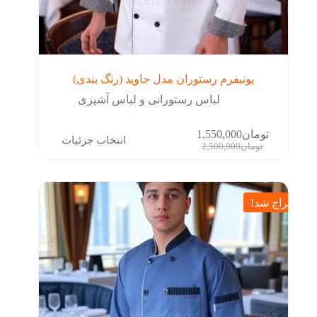
یونیفرم رستوران مدل جاوید (رنگ بندی)
لباس رستورانی و لباس آشپزی
این
تومان
1,550,000
انتخاب جزئیات
محصول
قیمت
قیمت
تومان
2,500,000
دارای
فعلی:
اصلی:
انواع
تومان1,550,000.
تومان2,500,000
مختلفی
بود.
می
حراج شد!
باشد.
گزینه
ها
ممکن
است
در
صفحه
محصول