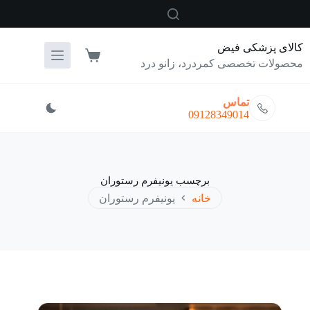
رش
ه
حتوا
کالای پزشکی فیض
سبد
محصولات تخصصی کمردرد، زانو درد
خرید
تماس
09128349014
برچسب
یونیفرم رستوران
خانه
یونیفرم رستوران