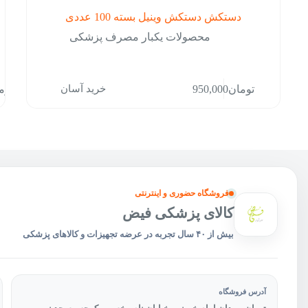
دستکش دستکش وینیل بسته 100 عددی
محصولات یکبار مصرف پزشکی
این
خرید آسان
تومان
950,000
توم
محص
دارا
انوا
مخت
می
باشد
گزین
ها
فروشگاه حضوری و اینترنتی
ممک
است
کالای پزشکی فیض
در
بیش از ۴۰ سال تجربه در عرضه تجهیزات و کالاهای پزشکی
صفح
محص
انتخ
شون
آدرس فروشگاه