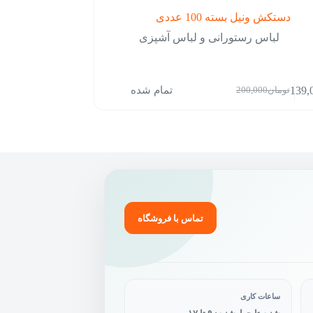
دستکش ونیل بسته 100 عددی
لباس رستورانی و لباس آشپزی
تمام شده
139,
تومان
200,000
قیمت
قیمت
فعلی:
اصلی:
تومان139,000.
تومان200,000
بود.
تماس با فروشگاه
ساعات کاری