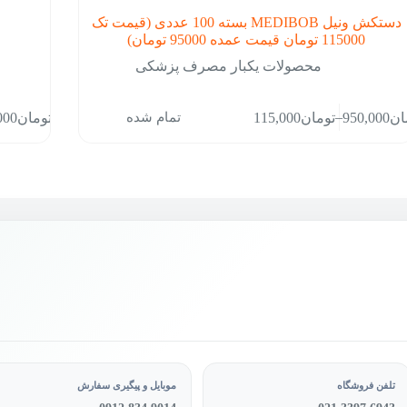
دستکش ونیل MEDIBOB بسته 100 عددی (قیمت تک
115000 تومان قیمت عمده 95000 تومان)
محصولات یکبار مصرف پزشکی
–
تمام شده
ان
950,000
تومان
115,000
تومان
000
ول
Price
ی
range:
ع
تومان115,000
لفی
through
تومان950,000
.
ه
ن
ه
ول
اب
د
تلفن فروشگاه
موبایل و پیگیری سفارش