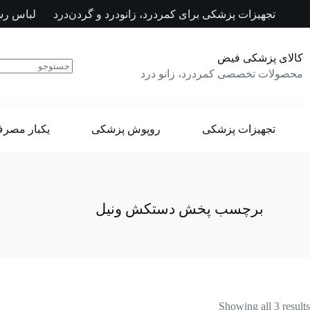
رش
تجهیزات پزشکی برای کمردرد، زانودرد و گردن‌درد
لباس رس
ه
حتوا
کالای پزشکی فیض
محصولات تخصصی کمردرد، زانو درد
تجهیزات پزشکی
روپوش پزشکی
یکبار مصر
برچسب
پخش دستکش ونیل
Showing all 3 results