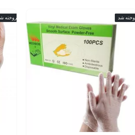
خته شد
فروخته ش