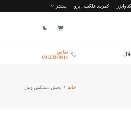
ناوایزر
کمربند فلکسی پرو
بیشتر
سبد
خرید
تماس
لاگ
09128349014
خانه
پخش دستکش ونیل