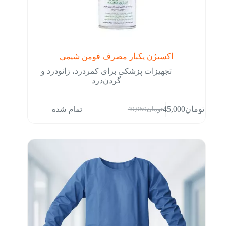
اکسیژن یکبار مصرف فومن شیمی
تجهیزات پزشکی برای کمردرد، زانودرد و
گردن‌درد
تمام شده
تومان
45,000
تومان
49,950
قیمت
قیمت
فعلی:
اصلی:
تومان45,000.
تومان49,950
بود.