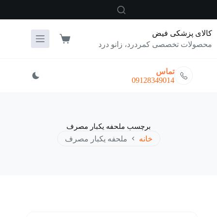
رش
ه
حتوا
کالای پزشکی فیض
سبد
محصولات تخصصی کمردرد، زانو درد
خرید
تماس
09128349014
برچسب
ملحفه یکبار مصرف
خانه
ملحفه یکبار مصرف