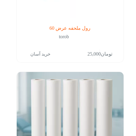
رول ملحفه عرض 60
torob
خرید آسان
تومان
25,000