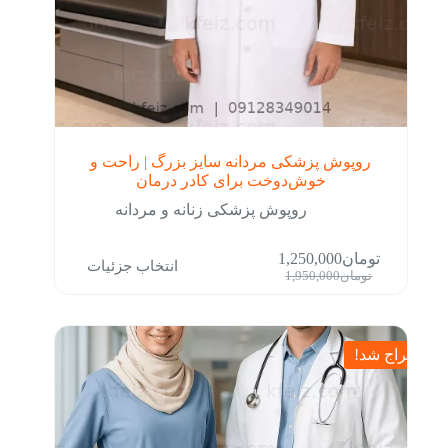
روپوش پزشکی مردانه سایز بزرگ | راحت و
خوش‌دوخت برای کادر درمان
روپوش پزشکی زنانه و مردانه
این
تومان
1,250,000
انتخاب جزئیات
محصول
قیمت
قیمت
تومان
1,950,000
دارای
فعلی:
اصلی:
انواع
تومان1,250,000.
تومان1,950,000
مختلفی
بود.
می
حراج شد!
باشد.
گزینه
ها
ممکن
است