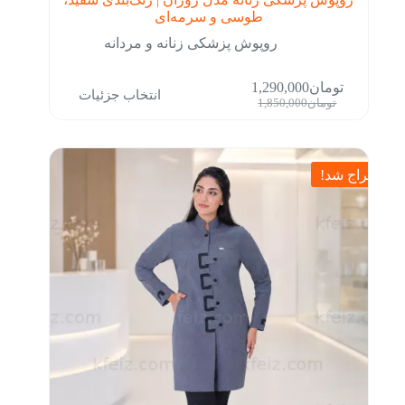
طوسی و سرمه‌ای
روپوش پزشکی زنانه و مردانه
این
تومان
1,290,000
انتخاب جزئیات
محصول
قیمت
قیمت
تومان
1,850,000
دارای
فعلی:
اصلی:
انواع
تومان1,290,000.
تومان1,850,000
مختلفی
بود.
می
حراج شد!
باشد.
گزینه
ها
ممکن
است
در
صفحه
محصول
انتخاب
شوند