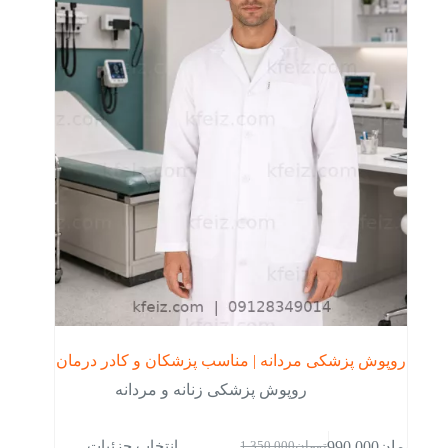
ها
ممکن
است
در
صفحه
محصول
انتخاب
شوند
روپوش پزشکی مردانه | مناسب پزشکان و کادر درمان
روپوش پزشکی زنانه و مردانه
این
انتخاب جزئیات
تومان
990,000
تومان
1,350,000