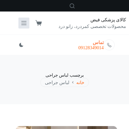
رش
ه
حتوا
کالای پزشکی فیض
سبد
محصولات تخصصی کمردرد، زانو درد
خرید
تماس
09128349014
برچسب
لباس جراحی
خانه
لباس جراحی