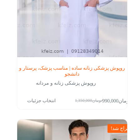
شوند
روپوش پزشکی زنانه ساده | مناسب پزشک، پرستار و
دانشجو
روپوش پزشکی زنانه و مردانه
این
انتخاب جزئیات
تومان
990,000
تومان
1,350,000
محصول
قیمت
قیمت
دارای
فعلی:
اصلی:
انواع
تومان990,000.
تومان1,350,000
مختلفی
بود.
می
حراج شد!
باشد.
گزینه