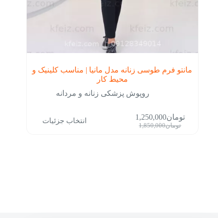
مانتو فرم طوسی زنانه مدل مانیا | مناسب کلینیک و
محیط کار
روپوش پزشکی زنانه و مردانه
این
تومان
1,250,000
انتخاب جزئیات
محصول
قیمت
قیمت
تومان
1,850,000
دارای
فعلی:
اصلی:
انواع
تومان1,250,000.
تومان1,850,000
مختلفی
بود.
می
باشد.
گزینه
ها
ممکن
است
در