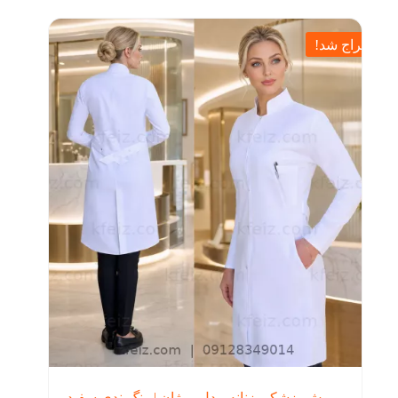
انواع
تومان990,000.
تومان1,350,000
مختلفی
بود.
می
حراج شد!
باشد.
گزینه
ها
ممکن
است
در
صفحه
محصول
انتخاب
شوند
روپوش پزشکی زنانه مدل روژان | رنگ‌بندی سفید،