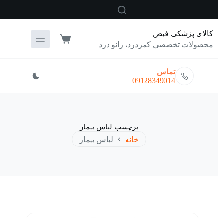
رش
ه
حتوا
کالای پزشکی فیض
سبد
محصولات تخصصی کمردرد، زانو درد
خرید
تماس
09128349014
برچسب
لباس بیمار
خانه
لباس بیمار