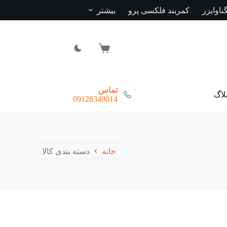
ناوایزر
کمربند فلکسی پرو
بیشتر
سبد
خرید
تماس
لاگ
09128349014
خانه
دسته بندی کالا