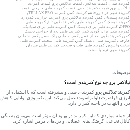
کمربند طبی
,
قیمت تیلاکس
,
قیمت تیلاکس پرو
,
قیمت کمربند
تیلاکس پرو
,
قیمت کمربند طبی
,
قیمت کمربند طبی خارجی
,
قیمت
کمربند طبی در داروخانه
,
کرست کمر
,
کمربند TELLAX PRO
,
کمربند پشتیبان کمر
,
کمربند تیلاکس پرو
,
کمربند حرارتی کمردرد
,
کمربند دیسک کمر
,
کمربند طبی
,
کمربند طبی LP
,
کمربند طبی
OPPO
,
کمربند طبی برای دیسک کمر
,
کمربند طبی برای سیاتیک
,
کمربند طبی برای گودی کمر
,
کمربند طبی بعد از جراحی دیسک
کمر
,
کمربند طبی بعد از عمل
,
کمربند طبی پاک سمن
,
کمربند طبی
خارجی
,
کمربند طبی دیسک کمر
,
کمربند طبی سخت
,
کمربند طبی
سخت واسپور
,
کمربند طبی طب و صنعت
,
کمربند طبی فنردار
,
کمربند طبی نرم یا سخت
توضیحات
تیلاکس پرو چه نوع
کمربندی است؟
کمربند تیلاکس پرو
کمربندی طبی و پیشرفته است که با استفاده از
انرژی فراصوت (اولتراسوند) عمل می‌کند. این تکنولوژی توانایی کاهش
درد و التهاب در ناحیه کمر را دارد.
از جمله مواردی که این کمربند در بهبود آن مؤثر است می‌توان به تنگی
کانال نخاعی، گرفتگی‌های عضلانی و دردهای مزمن اشاره کرد.