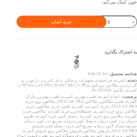
خون کمک می‌کند.
مربند
خرید آسان
یلاکس
رو
دد
به اشتراک بگذارید
شناسه محصول:
KM-TP-00
دسته:
کمربند فراصوت
,
تجهیزات پزشکی برای کمردرد، زانودرد و
گردن‌درد
,
تیلاکس پرو کمربند💆♀️TELLAX PRO WAIST BELT💆♂️
,
کمربند پلاتینر PLATINER
برچسب:
انواع کمربند طبی
,
بهترین کمربند طبی
,
بهترین مارک
کمربند طبی
,
تیلاکس
,
تیلاکس TELLAX PRO
,
تیلاکس پرو
,
خرید
TELLAX PRO
,
خرید اینترنتی کمربند طبی
,
خرید تیلاکس
,
خرید
تیلاکس پرو
,
خرید کمربند اسپیلاوایزر
,
خرید کمربند تیلاکس
,
خرید
کمربند تیلاکس پرو
,
خرید کمربند دیسک کمر
,
خرید کمربند طبی
,
درمان درد کمر
,
درمان دیسک کمر
,
درمان سریع درد کمر
,
درمان
سریع دیسک کمر
,
درمان سریع کمر درد
,
دیسک کمر
,
فروش
TELLAX PRO
,
فروش تیلاکس
,
فروش تیلاکس پرو
,
فروش کمربند
تیلاکس پرو
,
فروش کمربند طبی
,
فروشگاه کمربند طبی
,
قیمت انواع