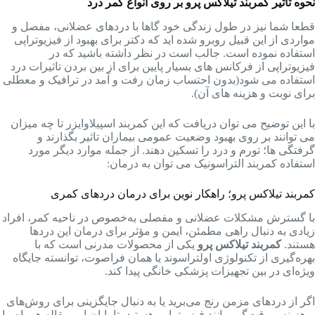
نحوه تاثیر کمربند تیلاکس پرو بر روی انواع کمر درد
قطعا شما نیز در طول زندگی خود گاها با دردهای عضلانی، مفصل و
مواردی از این قبیل روبرو شده اید که دکتر برای بهبود از فیزیوتراپی
استفاده نموده است. جالب است در نظر داشته باشید که در
فیزیوتراپی از فرکانس های بسیار پایین برای از بین بردن تاثیرات درد
استفاده می شود(بدون احتساب زمان رفت و آمد در ترافیک و معطلی
برای نوبت و هزینه های آن).
با این توضیح می توان دریافت که این کمربند اسپیلاوایزر تا چه میزان
می توانند بر روی بهبود وضعیت عمومی بیماران تاثیر بگذارند و
گرفتگی ها؛ تورم و درد را تسکین دهند. از جمله موارد دیگر مورد
استفاده کمربند التراسونیک می توان به درمان:
کمربند تیلاکس پرو؛ راهکار نوین برای درمان دردهای کمری
با گسترش مشکلات عضلانی و مفصلی به‌خصوص در ناحیه کمر، افراد
زیادی به دنبال راهی مطمئن، ایمن و مؤثر برای درمان این دردها
هستند.
کمربند تیلاکس پرو
یکی از محصولات مدرنی است که با
بهره‌گیری از تکنولوژی اولتراسوند یا همان فراصوت، توانسته جایگاه
ویژه‌ای در بین تجهیزات پزشکی خانگی پیدا کند.
اگر از دردهای مزمن رنج می‌برید یا به دنبال جایگزینی برای روش‌های
پرهزینه و وقت‌گیر مانند فیزیوتراپی هستید، تا پایان این مقاله همراه ما