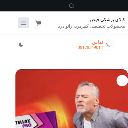
رش
ه
حتوا
کالای پزشکی فیض
سبد
محصولات تخصصی کمردرد، زانو درد
خرید
تماس
09128349014